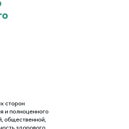
р
го
ых сторон
я и полноценного
й, общественной,
ность здорового