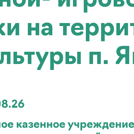
ной- игров
и на терри
льтуры п. Я
08.26
ое казенное учреждени