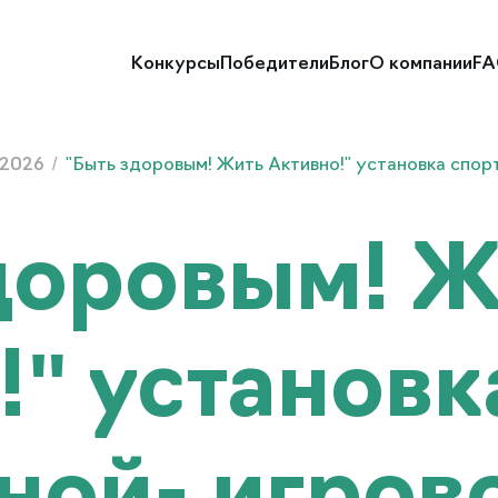
Конкурсы
Победители
Блог
О компании
F
 2026
/
"Быть здоровым! Жить Активно!" установка спор
доровым! Ж
!" установк