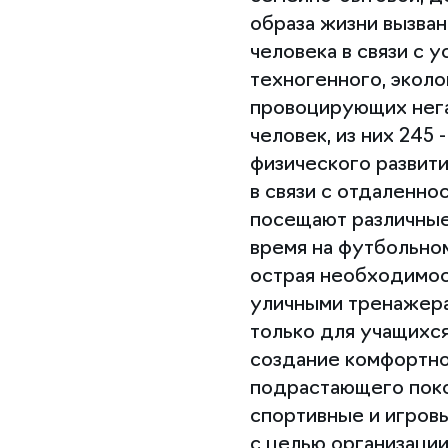
образа жизни вызван
человека в связи с
техногенного, эколо
провоцирующих негат
человек, из них 245
физического развити
в связи с отдаленно
посещают различные
время на футбольно
острая необходимос
уличными тренажера
только для учащихся
создание комфортно
подрастающего поко
спортивные и игров
с целью организации