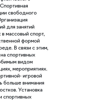
. Спортивная
ции свободного
Организация
й для занятий
 в массовый спорт,
йственной формой
де. В связи с этим,
 на спортивных
любимым видом
циях, мероприятиях.
ортивной- игровой
ть больше внимания
остков. Установка
и спортивных