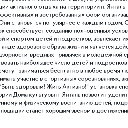
ции активного отдыха на территории п. Янталь
 эффективных и востребованных форм организа
 Они становятся популярнее с каждым годом. 
к способствует созданию полноценных услови
й и спортом детей и подростков, вовлекает их
ганде здорового образа жизни и является де
зорности, вредных привычек в молодежной сре
вовать наибольшее число детей и подростков
 смогут заниматься бесплатно в любое время 
нимать участие в спортивных соревнованиях, ак
"Быть здоровым! Жить Активно!" установка сп
ории Дома культуры п. Янталь позволит удели
енному и физическому воспитанию детей, подр
площадки станет хорошим звеном в достижени