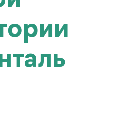
ой
тории
нталь
е