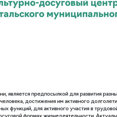
льтурно-досуговый цент
тальского муниципально
ни, является предпосылкой для развития разн
человека, достижения им активного долголети
ых функций, для активного участия в трудово
осуговой формах жизнедеятельности. Актуаль