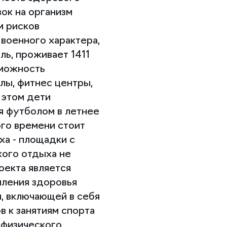
ок на организм
м рисков
 военного характера,
ль, проживает 1411
зможность
лы, фитнес центры,
 этом дети
я футболом в летнее
го времени стоит
ха - площадки с
кого отдыха не
оекта является
пления здоровья
, включающей в себя
 к занятиям спорта
 физического