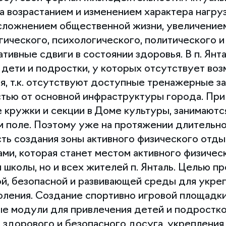
а возрастанием и изменением характера нагруз
 усложнением общественной жизни, увеличение
гического, психологического, политического и
ивные сдвиги в состоянии здоровья. В п. Янта
 - дети и подростки, у которых отсутствует во
я, т.к. отсутствуют доступные тренажерные за
стью от основной инфраструктуры города. При
 кружки и секции в Доме культуры, занимаютс
м поле. Поэтому уже на протяжении длительно
ть создания зоны активного физического отды
ми, которая станет местом активного физичес
 школы, но и всех жителей п. Янталь. Целью пр
й, безопасной и развивающей среды для укре
ления. Создание спортивно игровой площадки
ые модули для привлечения детей и подростков
 здорового и безопасного досуга, укрепления